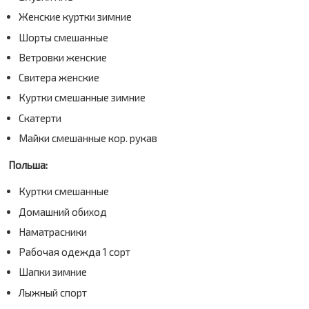
Женские куртки зимние
Шорты смешанные
Ветровки женские
Свитера женские
Куртки смешанные зимние
Скатерти
Майки смешанные кор. рукав
Польша:
Куртки смешанные
Домашний обиход
Наматрасники
Рабочая одежда 1 сорт
Шапки зимние
Ваше имя
Ваш номер телефона
Ваш email
Имя
Лыжный спорт
Регион объекта
Город
Ваше имя
Местоположение батарей
Кровля
Телефон
Ваш номер телефона
Фасад
На участке
+375 (33)
671-49-02
Площадь дома, кв.м
Email
г. Брест, ул.Задворская, 1
Ваш город
+375 (29)
888-95-65
г. Могилёв, ул. Криулина, 27