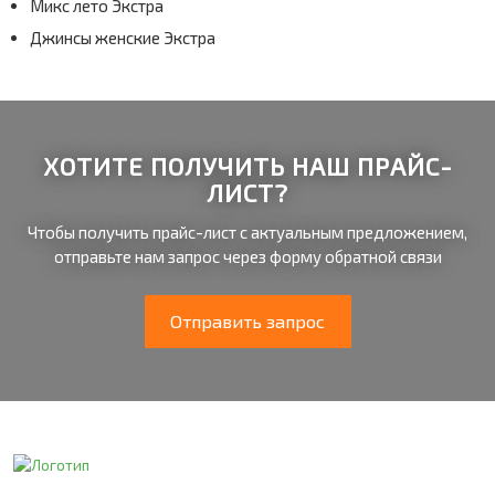
Микс лето Экстра
Количество проживающих
Комментарий к заявке
Ваш email
Цель
Отправить
* — поля, обязательные для заполнения
Максимум 500 символов
Джинсы женские Экстра
Отправить
* — поля, обязательные для заполнения
Максимум 500 символов
Примерное потребление электроэнергии в месяц, кВт
Исходя из показаний счетчика
Отправить
* — поля, обязательные для заполнения
ХОТИТЕ ПОЛУЧИТЬ НАШ ПРАЙС-
ЛИСТ?
Чтобы получить прайс-лист с актуальным предложением,
отправьте нам запрос через форму обратной связи
Отправить запрос