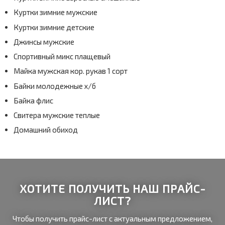
Куртки зимние мужские
Куртки зимние детские
Джинсы мужские
Спортивный микс плащевый
Майка мужская кор. рукав 1 сорт
Байки молодежные х/б
Байка флис
Свитера мужские теплые
Домашний обиход
Ваше имя
Ваш номер телефона
Ваш email
Имя
Регион объекта
Город
Ваше имя
Местоположение батарей
Кровля
Телефон
Ваш номер телефона
Фасад
На участке
+375 (33)
671-49-02
Площадь дома, кв.м
Email
г. Брест, ул.Задворская, 1
Ваш город
+375 (29)
888-95-65
г. Могилёв, ул. Криулина, 27
Количество проживающих
Комментарий к заявке
Ваш email
Цель
Отправить
* — поля, обязательные для заполнения
Максимум 500 символов
ХОТИТЕ ПОЛУЧИТЬ НАШ ПРАЙС-
Отправить
* — поля, обязательные для заполнения
Максимум 500 символов
Примерное потребление электроэнергии в месяц, кВт
Исходя из показаний счетчика
Отправить
* — поля, обязательные для заполнения
ЛИСТ?
Чтобы получить прайс-лист с актуальным предложением,